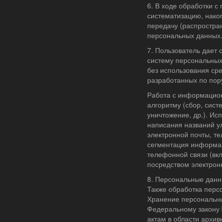
6. В ходе обработки 
систематизацию, накоп
передачу (распростран
персональных данных
7. Пользователь дает
систему персональных
без использования ср
разработанных по по
Работа с информацио
алгоритму (сбор, сист
уничтожение, др.). Ис
написания названий ул
электронной почты, те
сегментация информац
телефонной связи (вк
посредством электрон
8. Персональные данн
Также обработка перс
Хранение персональны
Федеральному закону
актам в области архив