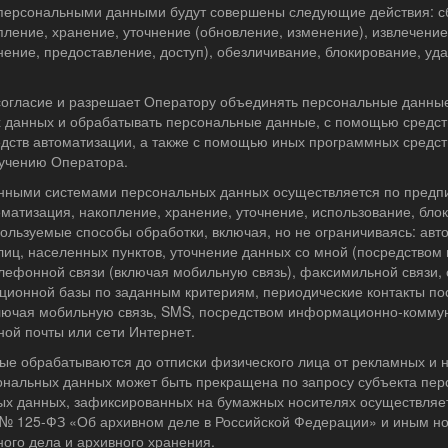
с персональными данными будут совершены следующие действия: сб
ление, хранение, уточнение (обновление, изменение), извлечение
ение, предоставление, доступ), обезличивание, блокирование, уд
.
 согласие и разрешает Оператору объединять персональные данн
 данных и обрабатывать персональные данные, с помощью средст
едств автоматизации, а также с помощью иных программных средст
ручению Оператора.
нными системами персональных данных осуществляется по пред
ематизация, накопление, хранение, уточнение, использование, бло
пользуемые способы обработки, включая, но не ограничиваясь: авт
иц, населенных пунктов, уточнение данных со мной (посредством 
лефонной связи (включая мобильную связь), факсимильной связи, 
ионной базы по заданным критериям, периодические контакты по
лючая мобильную связь, SMS, посредством информационно-комму
ной почты или сети Интернет.
ые обрабатываются до отписки физического лица от рекламных и 
ональных данных может быть прекращена по запросу субъекта пер
х данных, зафиксированных на бумажных носителях осуществляет
 № 125-ФЗ «Об архивном деле в Российской Федерации» и иным н
ного дела и архивного хранения.