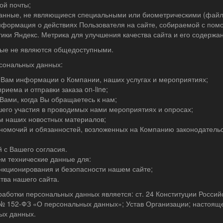
ой почты;
анные, не являющиеся специальными или биометрическими (файлы
нформация о действиях Пользователя на сайте, собираемой с пом
тики Яндекс. Метрика для улучшения качества сайта и его содержа
ные не являются общедоступными.
рсональных данных:
 Вам информации о Компании, наших услугах и мероприятиях;
риема и отправки заказа on-line;
Вами, когда Вы обращаетесь к нам;
его участия в проводимых нами мероприятиях и опросах;
м наших новостных материалов;
номочий и обязанностей, возложенных на Компанию законодатель
й с Вашего согласия.
м технические данные для:
нкционирования и безопасности нашем сайте;
тва нашего сайта.
аботки персональных данных является: ст. 24 Конституции Россий
№ 152-ФЗ «О персональных данных»; Устав Организации; настояще
ых данных.