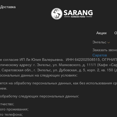
Доставка
Согласие на обработку персональных данных
Главная
Согласие на обработку персональных данных
Акции
О
аботку персональных данных
Энгельс
я заявку и осуществляя заказ на сайте Интернет-магазина «Саран
4.ru/
, принимает настоящее Согласие на обработку персональных
Заказать звон
вободно, своей волей и в своем интересе, а также подтверждая св
Саратов
вое согласие ИП Ли Юлия Валерьевна. ИНН 642202508515, ОГРНИП
ическому адресу: г. Энгельс, ул. Маяковского, д. 111/1 (Кафе «Са
 Саратовская обл., г. Энгельс, ул. Дубовская, д. 5, корп. 2, кв. 150
ерсональных данных на следующих условиях:
ется на обработку персональных данных, как без использования с
нием.
а обработку следующих персональных данных:
тчество;
ого проживания;
го телефона;