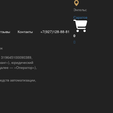
Энгельс
Саратов
тзывы
Контакты
+7(927)128-88-81
0
г», расположенный на
 данных (далее —
ок
ою дееспособность.
 319645100090389,
ранг»), юридический
 (далее — «Оператор»),
редств автоматизации,