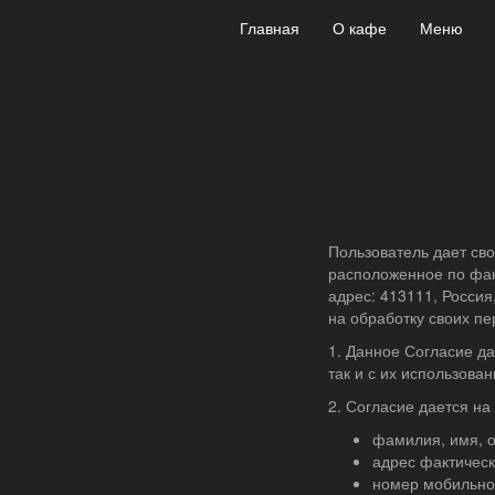
Главная
О кафе
Меню
29.06.2022
Согласие на обр
Пользователь, оставля
домене
https://sarang6
Согласие). Действуя с
Пользователь дает с
расположенное по факт
адрес: 413111, Россия,
на обработку своих п
1. Данное Согласие да
так и с их использова
2. Согласие дается н
фамилия, имя, о
адрес фактическ
номер мобильно