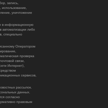
ор, запись,
, использование,
аление, уничтожение
ые в информационную
в автоматизации либо
в, специально
писанному Оператором
кирование,
оматическая проверка
почтовой связи,
сети Интернет),
средством
никационных сервисов,
новостных рассылок.
сональных данных.
ся согласно
ормативно правовым