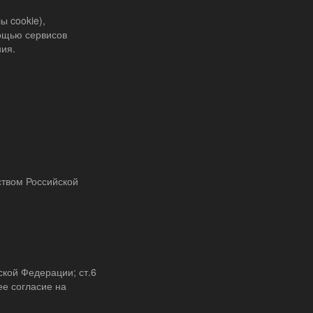
 cookie),
ощью сервисов
ния.
ством Российской
ской Федерации; ст.6
е согласие на