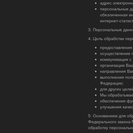
адрес электронн
персональные д
обезличенная и
интернет-статис
3. Персональные дан
4. Цель обработки пе
предоставления
осуществление п
коммуникации с 
организации Ваш
направления Ва
выполнения пол
Федерации;
для других целе
Мы обрабатывае
обеспечения фу
улучшения качес
5. Основанием для обр
Федерального закона 
обработку персональн