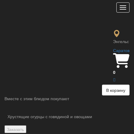
Мен
Кактуги
260 ₽
Маринованный корейский дайкон
Энгельс
Саратов
Параметры:
Вес :
120 гр.
Ккал :
29.7 Ккал
0
В корзину
Вместе с этим блюдом покупают
Хрустящие огурцы с говядиной и овощами
Заказать