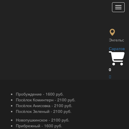
Мен
Доставка
Главная
Доставка
Доставка по центральным районам
Энгельс
города бесплатная при заказе от
Саратов
1000 р.
Доставка в отдалённые районы при заказе от определённой
суммы.
0
Доставка осуществляется ежедневно с 11:00-22:40
Пробуждение - 1600 руб.
Посёлок Коминтерн - 2100 руб.
Посёлок Анисовка - 2100 руб.
Посёлок Зеленый - 2100 руб.
Новопушкинское - 2100 руб.
Прибрежный - 1600 руб.